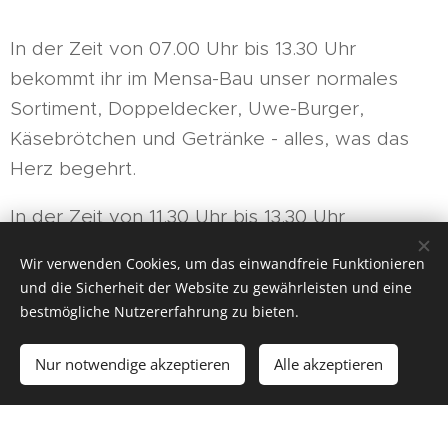
In der Zeit von 07.00 Uhr bis 13.30 Uhr
bekommt ihr im Mensa-Bau unser normales
Sortiment, Doppeldecker, Uwe-Burger,
Käsebrötchen und Getränke - alles, was das
Herz begehrt.
In der Zeit von 11.30 Uhr bis 13.30 Uhr
unterstützen wir außerdem das Angebot der
Wir verwenden Cookies, um das einwandfreie Funktionieren
Offenen Ganztagsschule (OGS) durch die
und die Sicherheit der Website zu gewährleisten und eine
Ausgabe eines warmen Mittagessens, das ihr
bestmögliche Nutzererfahrung zu bieten.
über i-Net-Menue bestellen und bezahlen
Nur notwendige akzeptieren
Alle akzeptieren
könnt. Wie das funktioniert, habt ihr schon über
Los geht´s
Erstellen Sie Ihre Webseite gratis!
die Schulen erfahren. Wenn ihr noch einmal
Hilfe braucht, könnt ihr hier